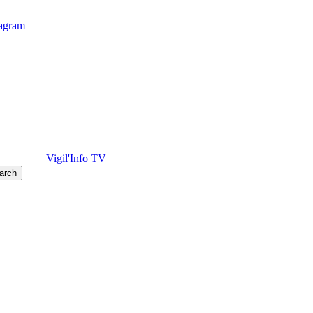
tagram
Vigil'Info TV
arch