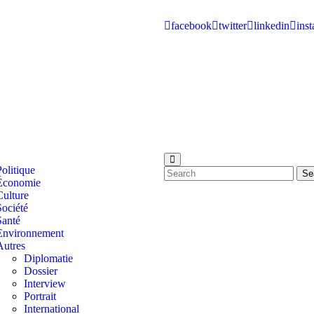
facebook
twitter
linkedin
ins
Politique
Se
Économie
Culture
Société
Santé
Environnement
Autres
Diplomatie
Dossier
Interview
Portrait
International