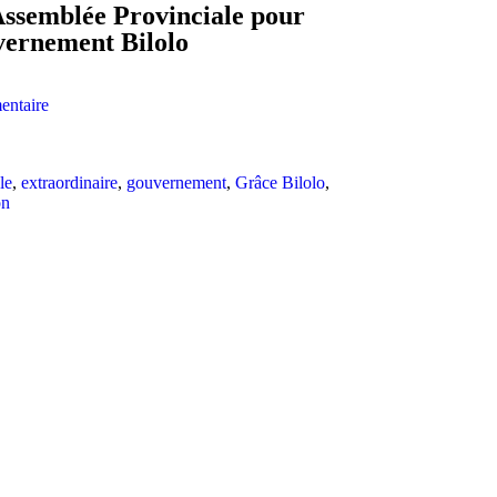
Assemblée Provinciale pour
vernement Bilolo
ntaire
le
,
extraordinaire
,
gouvernement
,
Grâce Bilolo
,
on