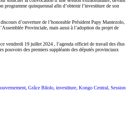
ur solliciter la convocation d’une session extraordinaire, devant
son programme quinquennal afin d’obtenir l’investiture de son
u discours d’ouverture de l’honorable Président Papy Mantezolo,
’Assemblée Provinciale, mais aussi à l’adoption du projet de
e vendredi 19 juillet 2024 , l’agenda officiel de travail des élus
n des pouvoirs des premiers suppléants des députés provinciaux
ouvernement
,
Grâce Bilolo
,
investiture
,
Kongo Central
,
Session