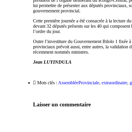
président de l’organe délibérant du Kongo-Central, po
lui permettre de présenter aux députés provinciaux, 
gouvernement provincial.
Cette première journée a été consacrée à la lecture d
devant 32 députés présents sur les 40 qui composent l
l’ordre du jour.
Outre l’investiture du Gouvernement Bilolo 1 fixée à c
provinciaux prévoit aussi, entre autres, la validatio
récemment nommés ministres.
Jean LUYINDULA
Mots clés :
AssembléeProvinciale
,
extraordinaire
,
g
Laisser un commentaire