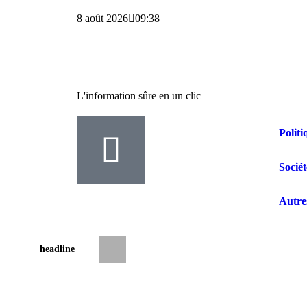
8 août 2026
09:38
L'information sûre en un clic
Politi
Sociét
Autre
headline
Butembo : guéris d’Ebola, une infirmièr