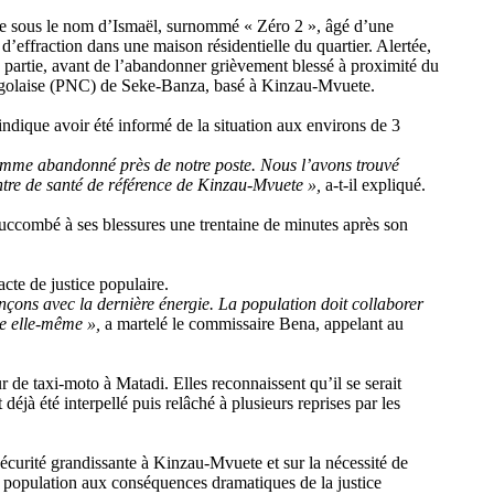
ifiée sous le nom d’Ismaël, surnommé « Zéro 2 », âgé d’une
t d’effraction dans une maison résidentielle du quartier. Alertée,
à partie, avant de l’abandonner grièvement blessé à proximité du
ongolaise (PNC) de Seke-Banza, basé à Kinzau-Mvuete.
dique avoir été informé de la situation aux environs de 3
homme abandonné près de notre poste. Nous l’avons trouvé
tre de santé de référence de Kinzau-Mvuete »,
a-t-il expliqué.
succombé à ses blessures une trentaine de minutes après son
cte de justice populaire.
nçons avec la dernière énergie. La population doit collaborer
ice elle-même »,
a martelé le commissaire Bena, appelant au
r de taxi-moto à Matadi. Elles reconnaissent qu’il se serait
déjà été interpellé puis relâché à plusieurs reprises par les
écurité grandissante à Kinzau-Mvuete et sur la nécessité de
 la population aux conséquences dramatiques de la justice