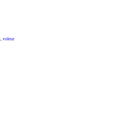
é
,
voleur