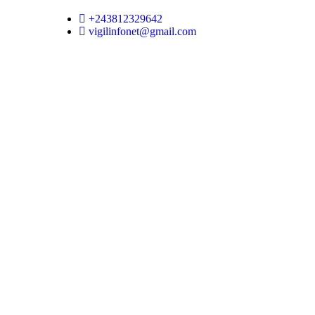
+243812329642
vigilinfonet@gmail.com