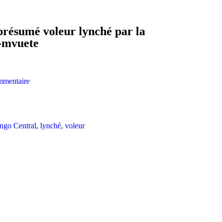
présumé voleur lynché par la
-mvuete
mmentaire
ngo Central
,
lynché
,
voleur