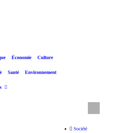
que
Économie
Culture
é
Santé
Environnement
s
e et un nourrisson quittent le CTE de Katwa
RDC/Changement
Société