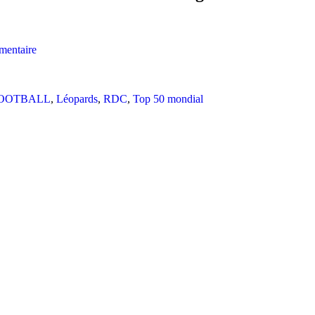
entaire
OOTBALL
,
Léopards
,
RDC
,
Top 50 mondial