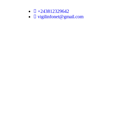
+243812329642
vigilinfonet@gmail.com