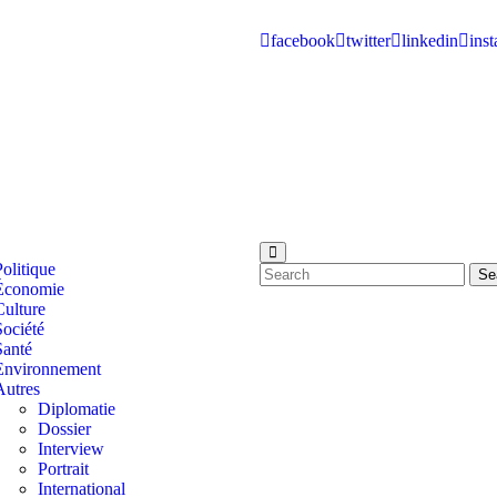
facebook
twitter
linkedin
ins
Politique
Se
Économie
Culture
Société
Santé
Environnement
Autres
Diplomatie
Dossier
Interview
Portrait
International