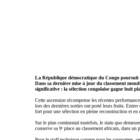
La République démocratique du Congo poursuit sa 
Dans sa dernière mise à jour du classement mondia
significative : la sélection congolaise gagne huit p
Cette ascension récompense les récentes performances d
lors des dernières sorties ont porté leurs fruits. Entr
fort pour une sélection en pleine reconstruction et en
Sur le plan continental toutefois, le statu quo demeu
conserve sa 9ᵉ place au classement africain, dans un p
Pour le staff technique comme pour les supporters, c