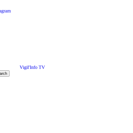
tagram
Vigil'Info TV
arch