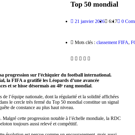
Top 50 mondial
21 janvier 2026
6:17
0 Comm
Mots clés :
classement FIFA
,
F
progression sur l’échiquier du football international.
l, la FIFA a gratifié les Léopards d’une avancée
laces et se hisse désormais au 48ᵉ rang mondial
.
e l’équipe nationale, dont la régularité et la solidité affichées
er dans le cercle très fermé du Top 50 mondial constitue un signal
 quête de constance au plus haut niveau.
re. Malgré cette progression notable à l’échelle mondiale, la RDC
eloton toujours aussi relevé et compétitif.
ette évolution est perçue comme un encouragement, mais aussi