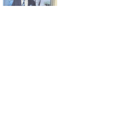
Kinshasa : Alain Lungungu
primé lors des 10 ans de
l’AZES !
Mots clés :
Alain Lungungu
,
CFEF
,
feuille de route
,
ministère du développement rural
,
Muhindo Nzangi
,
PADER
Laisser un commentaire