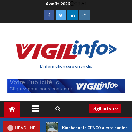
09:51
6 août 2026
L'information sûre en un clic
Vigil'Info TV
HEADLINE
médecins
Kinshasa : la CENCO alerte sur les menaces qui 