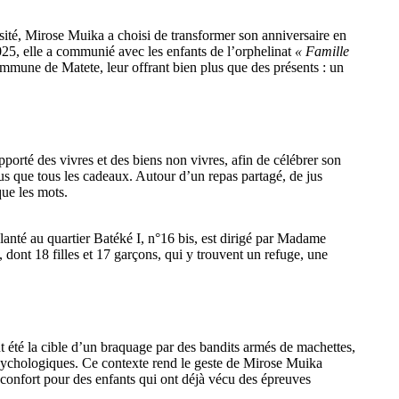
té, Mirose Muika a choisi de transformer son anniversaire en
025, elle a communié avec les enfants de l’orphelinat
« Famille
ommune de Matete, leur offrant bien plus que des présents : un
apporté des vivres et des biens non vivres, afin de célébrer son
lus que tous les cadeaux. Autour d’un repas partagé, de jus
que les mots.
anté au quartier Batéké I, n°16 bis, est dirigé par Madame
dont 18 filles et 17 garçons, qui y trouvent un refuge, une
t été la cible d’un braquage par des bandits armés de machettes,
psychologiques. Ce contexte rend le geste de Mirose Muika
réconfort pour des enfants qui ont déjà vécu des épreuves