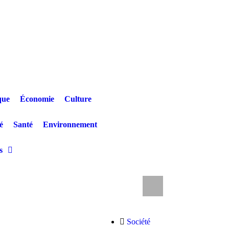
que
Économie
Culture
é
Santé
Environnement
s
a SOCODA plonge les artistes dans le flou
LA NOUVELLE CITÉ 
Société