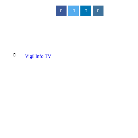
Vigil'Info TV
/ CIMETIÈRE VERT : L’excellence au service de la mémoire et de la d