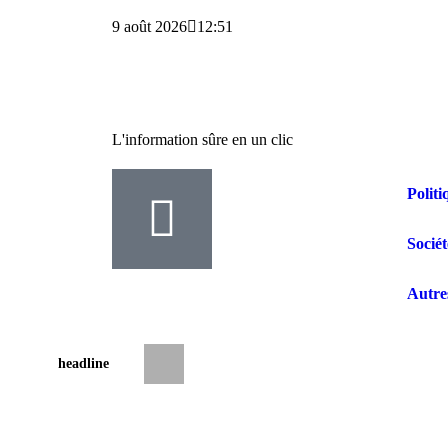
9 août 2026
12:51
L'information sûre en un clic
Politi
Sociét
Autre
headline
RDC : la bataille pour la présidence de l