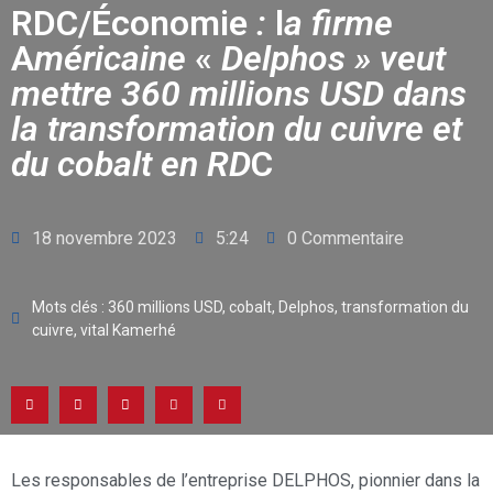
RDC/Économie
:
l
a firme
A
méricaine
«
Delphos
»
veut
mettre 360 millions USD dans
la transformation du cuivre et
du cobalt en RD
C
18 novembre 2023
5:24
0 Commentaire
Mots clés :
360 millions USD
,
cobalt
,
Delphos
,
transformation du
cuivre
,
vital Kamerhé
Les responsables de l’entreprise DELPHOS, pionnier dans la