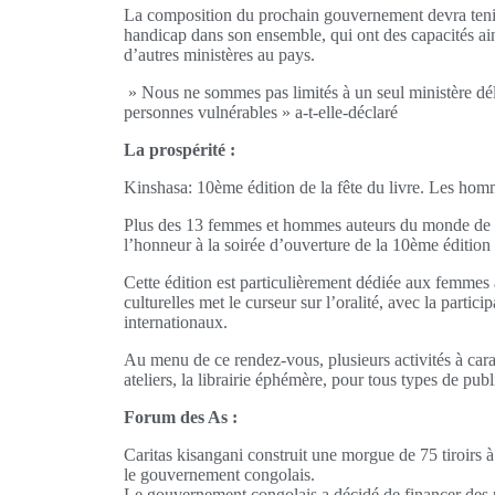
La composition du prochain gouvernement devra tenir
handicap dans son ensemble, qui ont des capacités ains
d’autres ministères au pays.
» Nous ne sommes pas limités à un seul ministère dé
personnes vulnérables » a-t-elle-déclaré
La prospérité :
Kinshasa: 10ème édition de la fête du livre. Les hom
Plus des 13 femmes et hommes auteurs du monde de la 
l’honneur à la soirée d’ouverture de la 10ème édition 
Cette édition est particulièrement dédiée aux femmes
culturelles met le curseur sur l’oralité, avec la partic
internationaux.
Au menu de ce rendez-vous, plusieurs activités à carac
ateliers, la librairie éphémère, pour tous types de publ
Forum des As :
Caritas kisangani construit une morgue de 75 tiroirs
le gouvernement congolais.
Le gouvernement congolais a décidé de financer des p