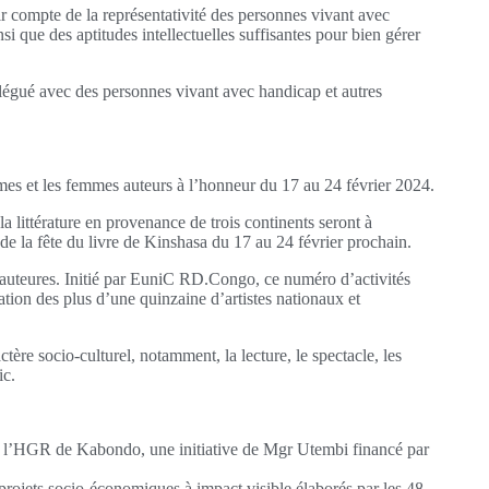
 compte de la représentativité des personnes vivant avec
i que des aptitudes intellectuelles suffisantes pour bien gérer
légué avec des personnes vivant avec handicap et autres
mes et les femmes auteurs à l’honneur du 17 au 24 février 2024.
littérature en provenance de trois continents seront à
de la fête du livre de Kinshasa du 17 au 24 février prochain.
 auteures. Initié par EuniC RD.Congo, ce numéro d’activités
ipation des plus d’une quinzaine d’artistes nationaux et
tère socio-culturel, notamment, la lecture, le spectacle, les
ic.
 à l’HGR de Kabondo, une initiative de Mgr Utembi financé par
rojets socio-économiques à impact visible élaborés par les 48