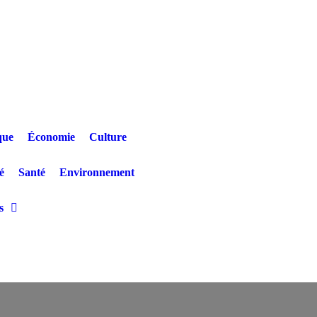
que
Économie
Culture
é
Santé
Environnement
s
nshasa : Un jeune patient décède après un refus de prise en charge en ple