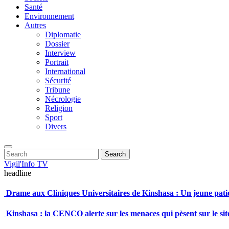
Santé
Environnement
Autres
Diplomatie
Dossier
Interview
Portrait
International
Sécurité
Tribune
Nécrologie
Religion
Sport
Divers
Enter
Search
Search
Keyword
for:
Search
Vigil'Info TV
headline
Drame aux Cliniques Universitaires de Kinshasa : Un jeune patie
Kinshasa : la CENCO alerte sur les menaces qui pèsent sur le s