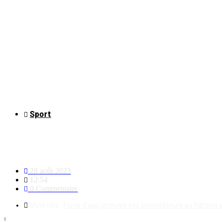
Sport
Sport/Tournoi Mukumbusu : le d
spirit »
28 août 2023
12:54
0 Commentaire
Mots clés :
Force d'agir
,
impulse ses compétiteurs au fighting s