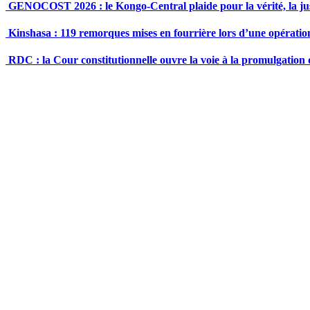
GENOCOST 2026 : le Kongo-Central plaide pour la vérité, la just
Kinshasa : 119 remorques mises en fourrière lors d’une opération
RDC : la Cour constitutionnelle ouvre la voie à la promulgation d