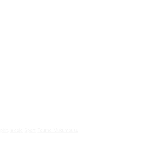
ojo « Force d’agir » impulse se
pirit
,
le dojo
,
Sport
,
Tournoi Mukumbusu