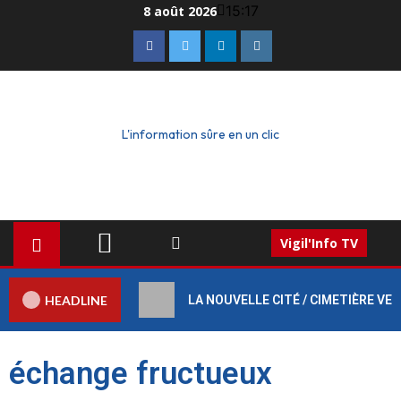
15:17
8 août 2026
L'information sûre en un clic
Vigil'Info TV
HEADLINE
LA NOUVELLE CITÉ / CIMETIÈRE VERT :
échange fructueux