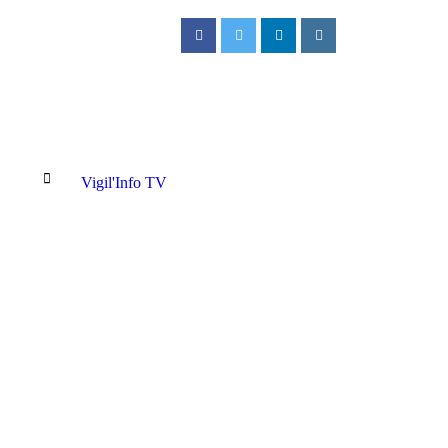
Vigil'Info TV
ux Cliniques Universitaires de Kinshasa : Un jeune patient décède après u