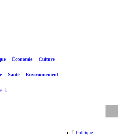
que
Économie
Culture
é
Santé
Environnement
s
ncent une non-reprise des cours dès le 1er septembre
Drame a
Politique