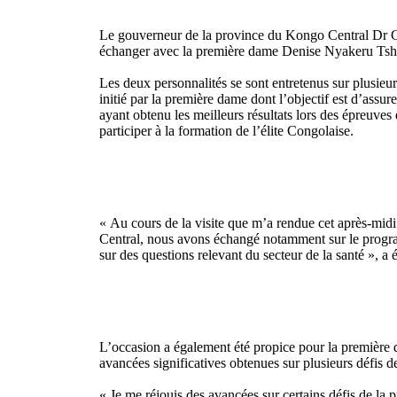
Le gouverneur de la province du Kongo Central Dr G
échanger avec la première dame Denise Nyakeru Tshi
Les deux personnalités se sont entretenus sur plusieu
initié par la première dame dont l’objectif est d’assu
ayant obtenu les meilleurs résultats lors des épreuves
participer à la formation de l’élite Congolaise.
« Au cours de la visite que m’a rendue cet après-m
Central, nous avons échangé notamment sur le program
sur des questions relevant du secteur de la santé », 
L’occasion a également été propice pour la première 
avancées significatives obtenues sur plusieurs défis d
« Je me réjouis des avancées sur certains défis de la p