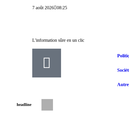
7 août 2026
08:25
L'information sûre en un clic
Politi
Sociét
Autre
headline
RDC : les syndicats des enseignants anno