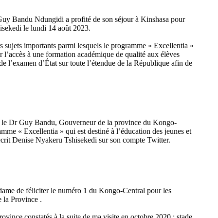
uy Bandu Ndungidi a profité de son séjour à Kinshasa pour
sekedi le lundi 14 août 2023.
rs sujets importants parmi lesquels le programme « Excellentia »
rer l’accès à une formation académique de qualité aux élèves
 de l’examen d’État sur toute l’étendue de la République afin de
idi le Dr Guy Bandu, Gouverneur de la province du Kongo-
me « Excellentia » qui est destiné à l’éducation des jeunes et
a écrit Denise Nyakeru Tshisekedi sur son compte Twitter.
dame de féliciter le numéro 1 du Kongo-Central pour les
e la Province .
rovince constatés à la suite de ma visite en octobre 2020 : stade