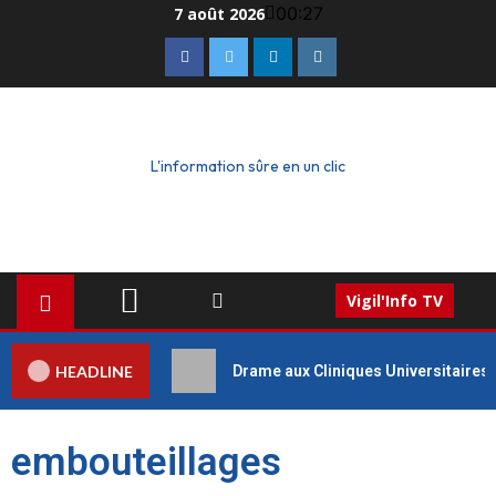
00:27
7 août 2026
L'information sûre en un clic
Vigil'Info TV
HEADLINE
Drame aux Cliniques Universitaires 
embouteillages