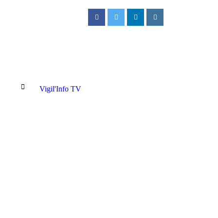
Vigil'Info TV
syndicats des enseignants annoncent une non-reprise des cours dès le 1er 