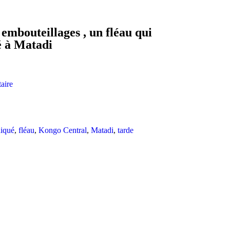
embouteillages , un fléau qui
é à Matadi
aire
diqué
,
fléau
,
Kongo Central
,
Matadi
,
tarde