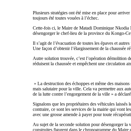
Plusieurs stratégies ont été mise en place pour arrive
toujours été toutes vouées à l’échec.
Cette-fois ci, le Maire de Matadi Dominique Nkodia 
désengorger le chef-lieu de la province du Kongo-Cen
Il s’agit de l’évacuation de toutes les épaves et autre
Une façon d’obtenir l’élargissement de la chaussée ré
Autre solution trouvée, c’est l’opération démolition d
réduisent la chaussée et empêchent une circulation ai
» La destruction des échoppes et même des maisons ér
mais salutaire pour la ville. Cela va permettre aux aut
de la lutte contre l’engorgement de la ville » a déclar
Signalons que les propriétaires des véhicules laissés l
contraire, ce sont les services de la mairie qui vont l
avec une grosse amende à payer pour toute récupérat
Au sujet de la seconde solution pour désengorger la vi
construites figurent dans le chronogramme du Maire 