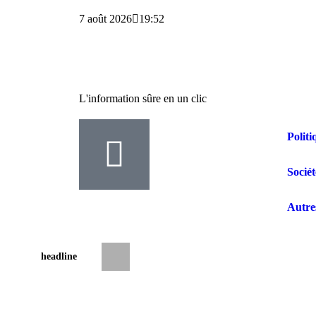
7 août 2026
19:52
L'information sûre en un clic
Politi
Sociét
Autre
headline
Justice : 14 mois de prison requis contre