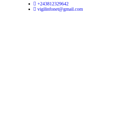
+243812329642
vigilinfonet@gmail.com