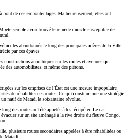
r à bout de ces embouteillages. Malheureusement, elles ont
Mbete semble avoir trouvé le remède miracle susceptible de
tral.
s véhicules abandonnés le long des principales artères de la Ville.
trécie par ces épaves.
es constructions anarchiques sur les routes et avenues qui
sée des automobilistes, et même des piétons.
igées sur les emprises de l’État est une mesure impopulaire
orités de réhabiliter ces routes. Ce qui constitue une une stratégie
é un natif de Matadi la soixantaine révolue.
e long des routes ont été appelés à les récupérer. Le cas
es évacuer sur un site aménagé à la rive droite du fleuve Congo,
ion.
lle, plusieurs routes secondaires appelées à être réhabilitées ou
de Matadi.