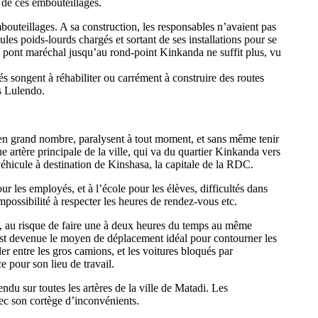
 de ces embouteillages.
bouteillages. A sa construction, les responsables n’avaient pas
es poids-lourds chargés et sortant de ses installations pour se
u pont maréchal jusqu’au rond-point Kinkanda ne suffit plus, vu
és songent à réhabiliter ou carrément à construire des routes
s Lulendo.
 en grand nombre, paralysent à tout moment, et sans même tenir
e artère principale de la ville, qui va du quartier Kinkanda vers
 véhicule à destination de Kinshasa, la capitale de la RDC.
r les employés, et à l’école pour les élèves, difficultés dans
possibilité à respecter les heures de rendez-vous etc.
, au risque de faire une à deux heures du temps au même
 est devenue le moyen de déplacement idéal pour contourner les
er entre les gros camions, et les voitures bloqués par
 pour son lieu de travail.
ndu sur toutes les artères de la ville de Matadi. Les
vec son cortège d’inconvénients.