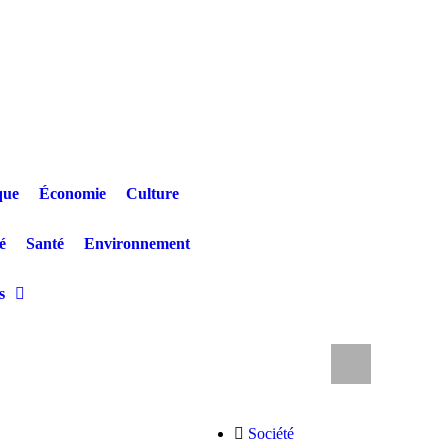
que
Économie
Culture
é
Santé
Environnement
s
 Rebo Tchulo, la partie civile réclame 250.000 USD
RDC : les 
Société