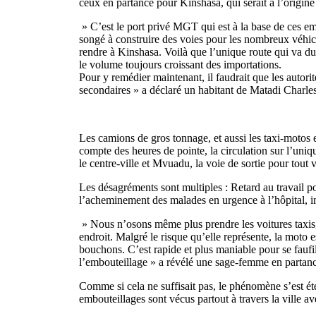
ceux en partance pour Kinshasa, qui serait à l’origine
» C’est le port privé MGT qui est à la base de ces em
songé à construire des voies pour les nombreux véhicul
rendre à Kinshasa. Voilà que l’unique route qui va d
le volume toujours croissant des importations.
Pour y remédier maintenant, il faudrait que les autorit
secondaires » a déclaré un habitant de Matadi Charle
Les camions de gros tonnage, et aussi les taxi-motos
compte des heures de pointe, la circulation sur l’uniqu
le centre-ville et Mvuadu, la voie de sortie pour tout
Les désagréments sont multiples : Retard au travail pou
l’acheminement des malades en urgence à l’hôpital, im
» Nous n’osons même plus prendre les voitures taxis
endroit. Malgré le risque qu’elle représente, la moto
bouchons. C’est rapide et plus maniable pour se faufil
l’embouteillage » a révélé une sage-femme en partance
Comme si cela ne suffisait pas, le phénomène s’est éte
embouteillages sont vécus partout à travers la ville a