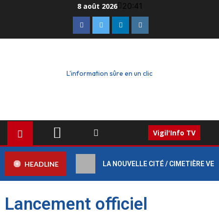
20:41
8 août 2026
L'information sûre en un clic
Vigil'Info TV
HEADLINE
LA NOUVELLE CITÉ / CIMETIÈRE VERT :
Lancement officiel