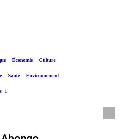
que
Économie
Culture
é
Santé
Environnement
s
 Rebo Tchulo, la partie civile réclame 250.000 USD
RDC : les 
o Abongo