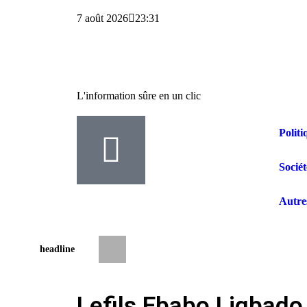
7 août 2026
23:31
L'information sûre en un clic
Politi
Sociét
Autre
headline
Justice : 14 mois de prison requis contre
Lefils Ebabo Ligbad