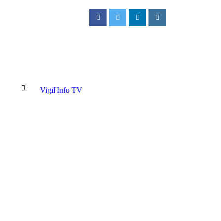
Vigil'Info TV
syndicats des enseignants annoncent une non-reprise des cours dès le 1er 