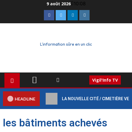
10:08
9 août 2026
L'information sûre en un clic
Vigil'Info TV
HEADLINE
LA NOUVELLE CITÉ / CIMETIÈRE VERT :
les bâtiments achevés