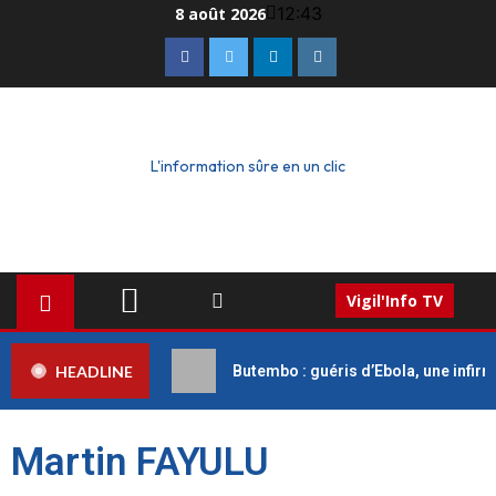
12:43
8 août 2026
L'information sûre en un clic
Vigil'Info TV
HEADLINE
Butembo : guéris d’Ebola, une infirm
Martin FAYULU