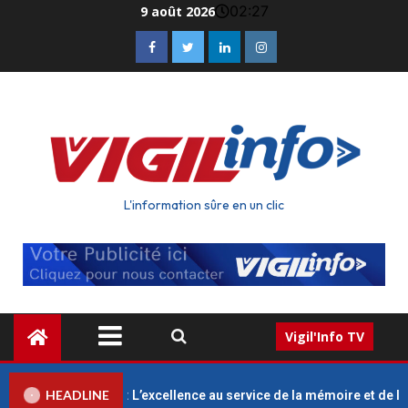
02:27
9 août 2026
L'information sûre en un clic
Vigil'Info TV
HEADLINE
ÈRE VERT : L’excellence au service de la mémoire et de la dignité