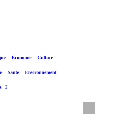
que
Économie
Culture
é
Santé
Environnement
s
a SOCODA plonge les artistes dans le flou
LA NOUVELLE CITÉ 