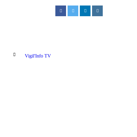
Vigil'Info TV
/ CIMETIÈRE VERT : L’excellence au service de la mémoire et de la d