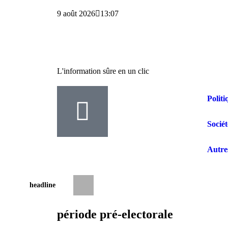
9 août 2026
13:07
L'information sûre en un clic
Politi
Sociét
Autre
headline
RDC : la bataille pour la présidence de l
période pré-electorale