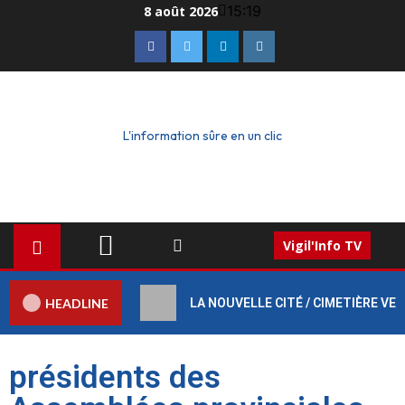
15:19
8 août 2026
L'information sûre en un clic
Vigil'Info TV
HEADLINE
LA NOUVELLE CITÉ / CIMETIÈRE VERT :
présidents des