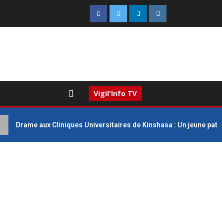
Vigil'Info TV
Drame aux Cliniques Universitaires de Kinshasa : Un jeune pat