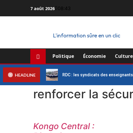
08:43
7 août 2026
L'information sûre en un clic
Politique
Économie
Cultur
HEADLINE
RDC : les syndicats des enseignant
renforcer la sécur
Kongo Central :