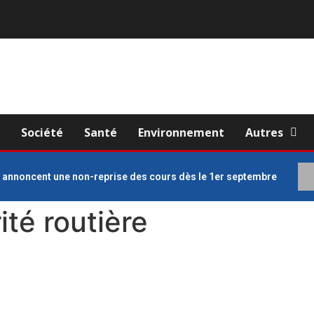
e
Société
Santé
Environnement
Autres
s annoncent une non-reprise des cours dès le 1er septembre
ité routière