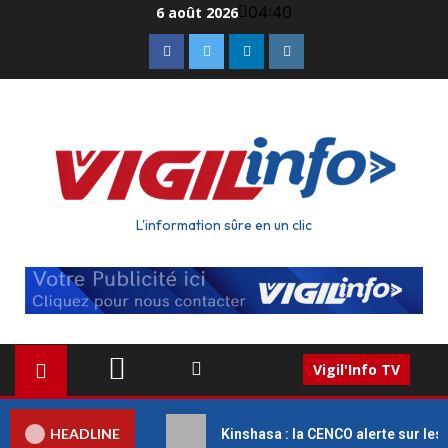
04:40
6 août 2026
L'information sûre en un clic
Vigil'Info TV
HEADLINE
ve des médecins
Kinshasa : la CENCO alerte sur les menac