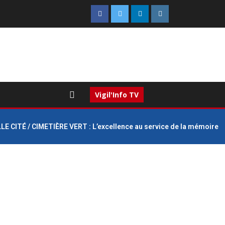
Vigil'Info TV
E CITÉ / CIMETIÈRE VERT : L’excellence au service de la mémoire et