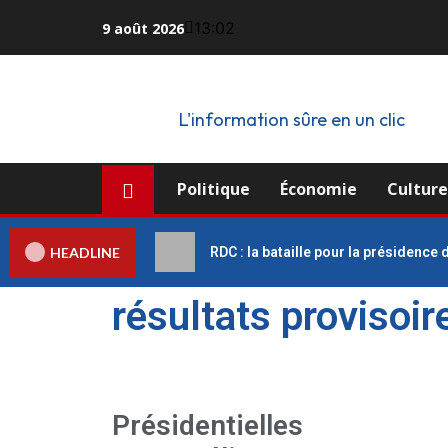
13:02
9 août 2026
L'information sûre en un clic
Politique
Économie
Cultur
HEADLINE
RDC : la bataille pour la présidence
résultats provisoir
Présidentielles