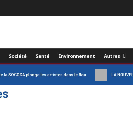
e
Société
Santé
Environnement
Autres
 de la SOCODA plonge les artistes dans le flou
LA NOUVELL
es