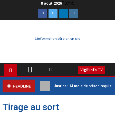
07:15
8 août 2026
L'information sûre en un clic
Vigil'Info TV
HEADLINE
Justice : 14 mois de prison requis c
Tirage au sort