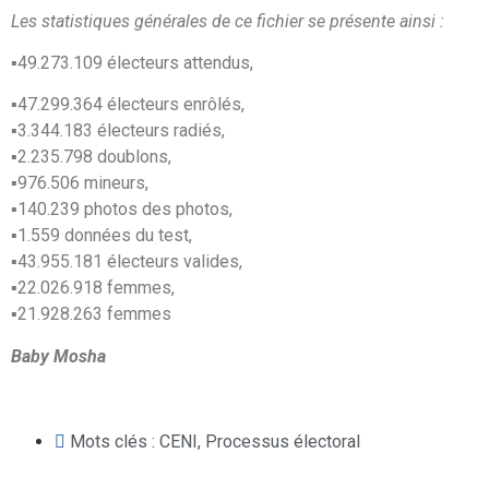
Les statistiques générales de ce fichier se présente ainsi :
▪️49.273.109 électeurs attendus,
▪️47.299.364 électeurs enrôlés,
▪️3.344.183 électeurs radiés,
▪️2.235.798 doublons,
▪️976.506 mineurs,
▪️140.239 photos des photos,
▪️1.559 données du test,
▪️43.955.181 électeurs valides,
▪️22.026.918 femmes,
▪️21.928.263 femmes
Baby Mosha
Mots clés :
CENI
,
Processus électoral