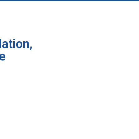
ation,
e