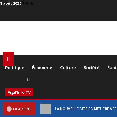
Aller
14:46
8 août 2026
au
contenu
Politique
Économie
Culture
Société
San
Vigil'Info TV
HEADLINE
LA NOUVELLE CITÉ / CIMETIÈRE VERT :