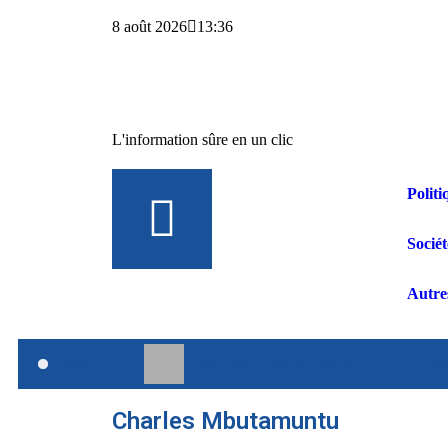
8 août 2026
13:36
L'information sûre en un clic
Politi
Sociét
Autre
headline
Butembo : guéris d’Ebola, une infirmièr
Charles Mbutamuntu