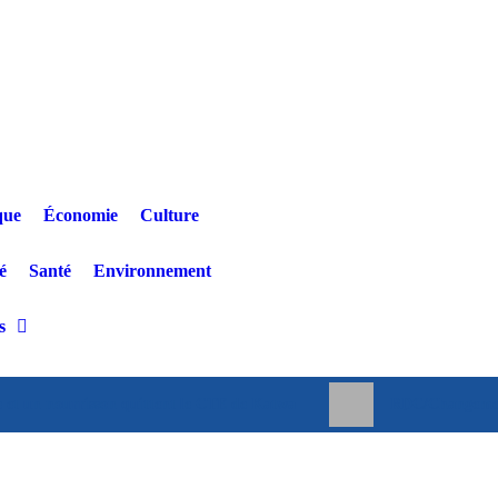
que
Économie
Culture
é
Santé
Environnement
s
e et un nourrisson quittent le CTE de Katwa
RDC/Changement