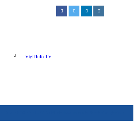
Vigil'Info TV
 à la FECOFA : Laëtitia Muderhwa nommée Secrétaire générale